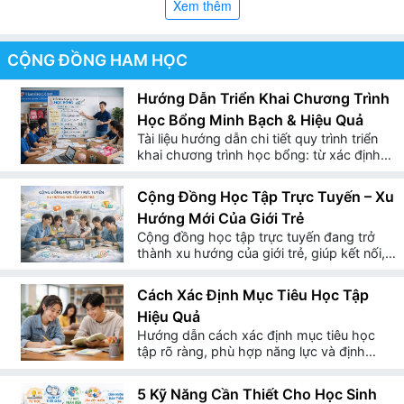
Hamhoc.com là sáng kiến cộng đồng do
Thang Loi
Xem thêm
Holding
khởi xướng và bảo trợ.
CỘNG ĐỒNG HAM HỌC
Với định hướng phát triển bền vững trong nhiều lĩnh vực,
Thang Loi Holding tin rằng trách nhiệm xã hội không nằm
Hướng Dẫn Triển Khai Chương Trình
ở những hoạt động ngắn hạn, mà ở những giá trị lâu dài
Học Bổng Minh Bạch & Hiệu Quả
cho cộng đồng. Giáo dục chính là nền tảng của sự phát
Tài liệu hướng dẫn chi tiết quy trình triển
triển đó.
khai chương trình học bổng: từ xác định
đối tượng, ngân sách, hiện vật đến vận
hành và minh bạch tài chính. Áp dụng
Hamhoc.com ra đời như một phần trong cam kết trách
Cộng Đồng Học Tập Trực Tuyến – Xu
cho: Đội ngũ tổ chức & vận hành –
nhiệm xã hội của Thang Loi Holding — tập trung hỗ trợ
Hướng Mới Của Giới Trẻ
Hamhoc.com
học sinh từ mầm non đến THPT, đảm bảo sự minh bạch
Cộng đồng học tập trực tuyến đang trở
thành xu hướng của giới trẻ, giúp kết nối,
và tính bền vững trong từng chương trình.
chia sẻ kiến thức và phát triển kỹ năng
trong môi trường số.
Sứ mệnh
Cách Xác Định Mục Tiêu Học Tập
Hiệu Quả
Hướng dẫn cách xác định mục tiêu học
tập rõ ràng, phù hợp năng lực và định
Chúng tôi hướng đến việc:
hướng tương lai giúp học sinh xây dựng kế
hoạch phát triển bền vững.
Đồng hành cùng học sinh có hoàn cảnh khó khăn
5 Kỹ Năng Cần Thiết Cho Học Sinh